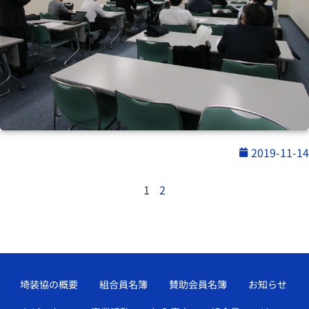
2019-11-14
1
2
埼装協の概要
組合員名簿
賛助会員名簿
お知らせ