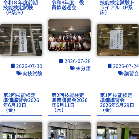
令和８年度前期
令和8年度 役
技能検定試験ト
技能検定試験
員歓送迎会
ライアル（P系
（P系床）
床）
2026-07-28
2026-07-30
2026-07-24
未分類
実技試験
講習会
第2回技能検定
第2回技能検定
第1回技能検定
準備講習会2026
準備講習会2026
準備講習会
年6月12日
年6月11日
2026年5月29日
（金）
（木）
（金）