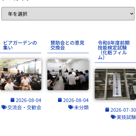
ビアガーデンの
賛助会との意見
令和8年度前期
集い
交換会
技能検定試験
（化粧フィル
ム）
2026-08-04
2026-08-04
交流会・交歓会
未分類
2026-07-30
実技試験