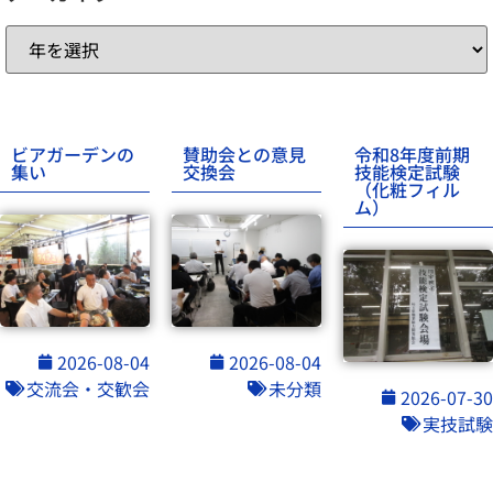
ビアガーデンの
賛助会との意見
令和8年度前期
集い
交換会
技能検定試験
（化粧フィル
ム）
2026-08-04
2026-08-04
交流会・交歓会
未分類
2026-07-30
実技試験