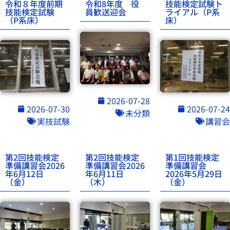
令和８年度前期
令和8年度 役
技能検定試験ト
技能検定試験
員歓送迎会
ライアル（P系
（P系床）
床）
2026-07-28
2026-07-30
2026-07-24
未分類
実技試験
講習会
第2回技能検定
第2回技能検定
第1回技能検定
準備講習会2026
準備講習会2026
準備講習会
年6月12日
年6月11日
2026年5月29日
（金）
（木）
（金）