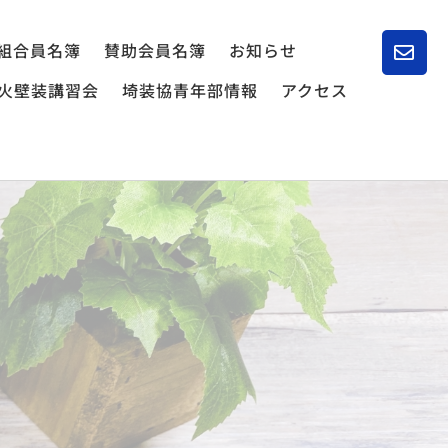
組合員名簿
賛助会員名簿
お知らせ
火壁装講習会
埼装協青年部情報
アクセス