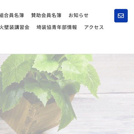
組合員名簿
賛助会員名簿
お知らせ
火壁装講習会
埼装協青年部情報
アクセス