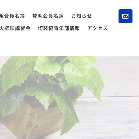
組合員名簿
賛助会員名簿
お知らせ
火壁装講習会
埼装協青年部情報
アクセス