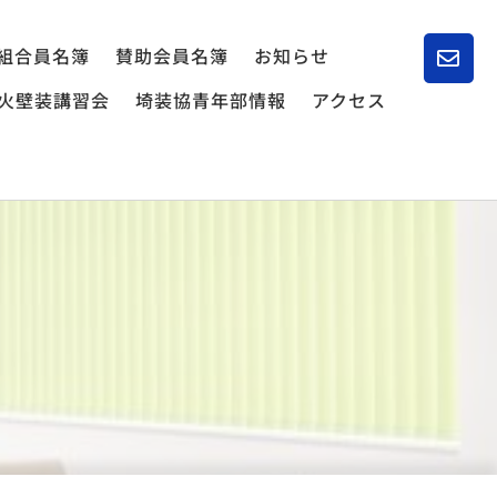
組合員名簿
賛助会員名簿
お知らせ
火壁装講習会
埼装協青年部情報
アクセス