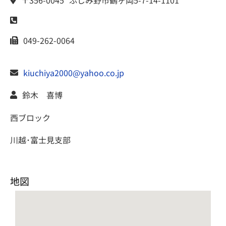
〒356-0045
ふじみ野市
鶴ヶ岡5-7-14-1101
049-262-0064
kiuchiya2000@yahoo.co.jp
鈴木 喜博
西ブロック
川越･富士見支部
地図