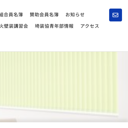
組合員名簿
賛助会員名簿
お知らせ
火壁装講習会
埼装協青年部情報
アクセス