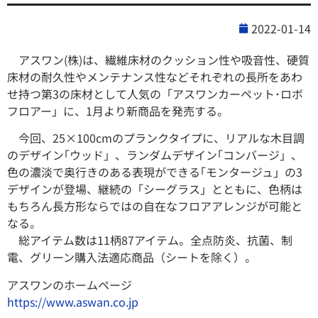
2022-01-14
アスワン(株)は、繊維床材のクッション性や吸⾳性、硬質
床材の耐久性やメンテナンス性などそれぞれの⻑所をあわ
せ持つ第3の床材として人気の「アスワンカーペット･ロボ
フロアー」に、1月より新商品を発売する。
今回、25×100cmのプランクタイプに、リアルな⽊⽬調
のデザイン｢ウッド」、ランダムデザイン｢コンバージ」、
⾊の濃淡で奥⾏きのある表現ができる｢モンタージュ」の3
デザインが登場、継続の「シーグラス」とともに、色柄は
もちろん⻑⽅形ならではの⾃在なフロアアレンジが可能と
なる。
総アイテム数は11柄87アイテム。全点防炎、抗菌、制
電、グリーン購⼊法適応商品（シートを除く）。
アスワンのホームページ
https://www.aswan.co.jp