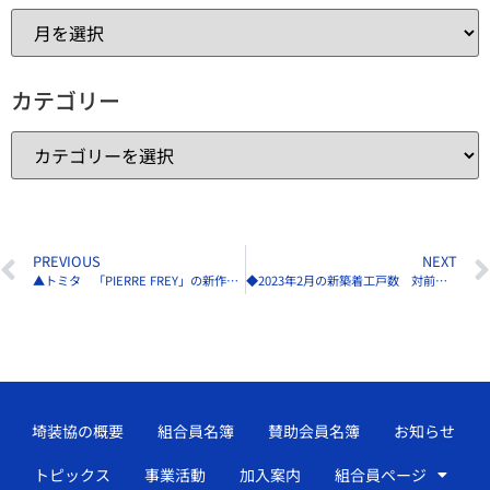
カテゴリー
PREVIOUS
NEXT
▲トミタ 「PIERRE FREY」の新作「ILES ENCHANTEES」発売
◆2023年2月の新築着工戸数 対前年比6.6％増の6万3604戸
埼装協の概要
組合員名簿
賛助会員名簿
お知らせ
トピックス
事業活動
加入案内
組合員ページ