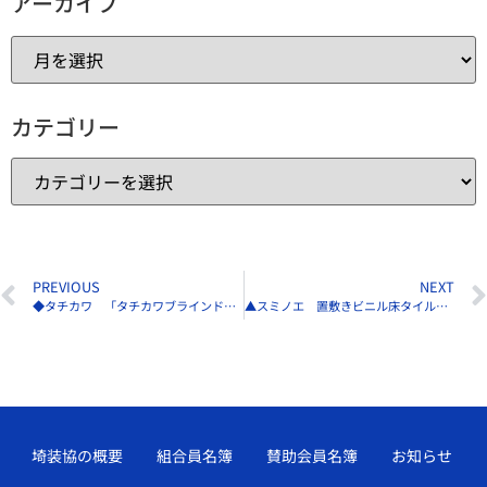
アーカイブ
カテゴリー
PREVIOUS
NEXT
◆タチカワ 「タチカワブラインド新製品発表会2025」開催中
▲スミノエ 置敷きビニル床タイル「AVANCERA FLOOR Vol.2」6／2新発売
埼装協の概要
組合員名簿
賛助会員名簿
お知らせ