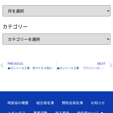
カテゴリー
PREVIOUS
NEXT
▲ロンシール工業 抗ウイルス性ビニル床材のラインナップ拡充
▲ロンシール工業 「CTシリーズ」に新型コロナウイルスの低減効果確認
埼装協の概要
組合員名簿
賛助会員名簿
お知らせ
トピックス
事業活動
加入案内
組合員ページ