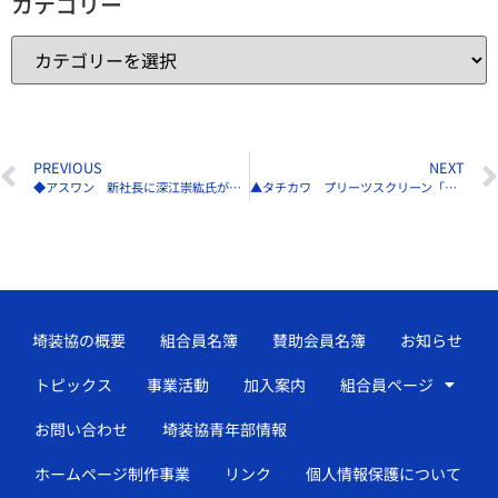
カテゴリー
PREVIOUS
NEXT
◆アスワン 新社長に深江崇紘氏が就任
▲タチカワ プリーツスクリーン「ペルレ ダブル」他5／2新発売
埼装協の概要
組合員名簿
賛助会員名簿
お知らせ
トピックス
事業活動
加入案内
組合員ページ
お問い合わせ
埼装協青年部情報
ホームページ制作事業
リンク
個人情報保護について