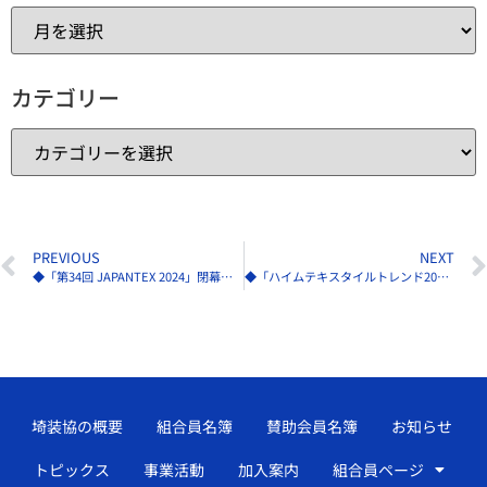
カテゴリー
PREVIOUS
NEXT
◆「第34回 JAPANTEX 2024」閉幕 8449名が来場
◆「ハイムテキスタイルトレンド2025」日本人向けセミナー1／14に開催
埼装協の概要
組合員名簿
賛助会員名簿
お知らせ
トピックス
事業活動
加入案内
組合員ページ