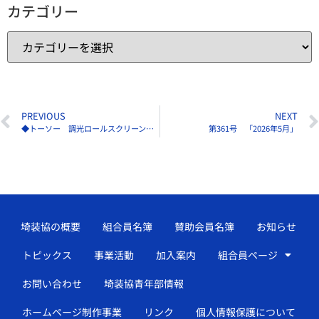
カテゴリー
PREVIOUS
NEXT
◆トーソー 調光ロールスクリーンに遮熱機能を拡充してリニューアル
第361号 「2026年5月」
埼装協の概要
組合員名簿
賛助会員名簿
お知らせ
トピックス
事業活動
加入案内
組合員ページ
お問い合わせ
埼装協青年部情報
ホームページ制作事業
リンク
個人情報保護について