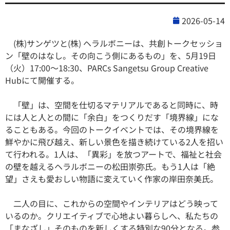
2026-05-14
(株)サンゲツと(株) ヘラルボニーは、共創トークセッショ
ン「壁のはなし。その向こう側にあるもの」を、5月19日
（火）17:00～18:30、PARCs Sangetsu Group Creative
Hubにて開催する。
「壁」は、空間を仕切るマテリアルであると同時に、時
には人と人との間に「余白」をつくりだす「境界線」にな
ることもある。今回のトークイベントでは、その境界線を
鮮やかに飛び越え、新しい景色を描き続けている2人を招い
て行われる。1人は、「異彩」を放つアートで、福祉と社会
の壁を越えるヘラルボニーの松田崇弥氏。もう1人は「絶
望」さえも愛おしい物語に変えていく作家の岸田奈美氏。
二人の目に、これからの空間やインテリアはどう映って
いるのか。クリエイティブで心地よい暮らしへ、私たちの
「まなざし」そのものを新しくする特別な90分となる。参