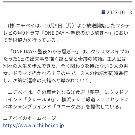
2023-10-13
(株)ニチベイは、10月9日（月）より放送開始したフジテ
レビの月9ドラマ「ONE DAY 〜聖夜のから騒ぎ〜」におい
て美術協⼒を行っている。
「ONE DAY〜聖夜のから騒ぎ〜」は、クリスマスイブの
たった1日の出来事を描く謎と愛と奇跡の物語。主人公は
別々の⼈⽣を歩んできた、全く関わりを持たない３⼈の男
⼥。ドラマで描かれる１⽇の中で、３⼈の物語が同時進⾏
し、次第に運命の交錯へと導かれていく。
ニチベイは、その舞台となる洋⾷店「葵亭」にウッドブ
ラインド「クレール50」、横浜テレビ報道フロアセットに
ベネシャンブラインド「ユニーク25」を提供している。
ニチベイのホームページ
https://www.nichi-bei.co.jp