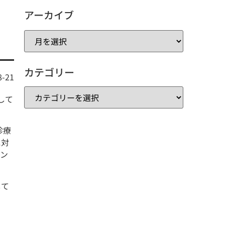
アーカイブ
カテゴリー
8-21
して
診療
に対
マン
して