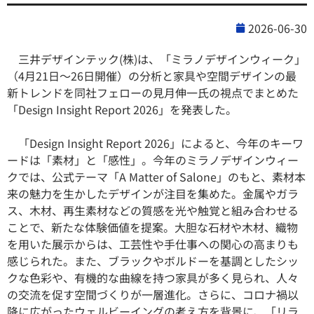
2026-06-30
三井デザインテック(株)は、「ミラノデザインウィーク」
（4月21日〜26日開催）の分析と家具や空間デザインの最
新トレンドを同社フェローの見月伸一氏の視点でまとめた
「Design Insight Report 2026」を発表した。
「Design Insight Report 2026」によると、今年のキーワ
ードは「素材」と「感性」。今年のミラノデザインウィー
クでは、公式テーマ「A Matter of Salone」のもと、素材本
来の魅力を生かしたデザインが注目を集めた。金属やガラ
ス、木材、再生素材などの質感を光や触覚と組み合わせる
ことで、新たな体験価値を提案。大胆な石材や木材、織物
を用いた展示からは、工芸性や手仕事への関心の高まりも
感じられた。また、ブラックやボルドーを基調としたシッ
クな色彩や、有機的な曲線を持つ家具が多く見られ、人々
の交流を促す空間づくりが一層進化。さらに、コロナ禍以
降に広がったウェルビーイングの考え方を背景に、「リラ