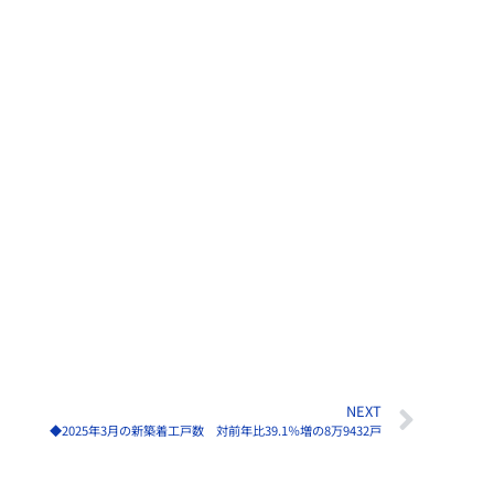
NEXT
◆2025年3月の新築着工戸数 対前年比39.1％増の8万9432戸