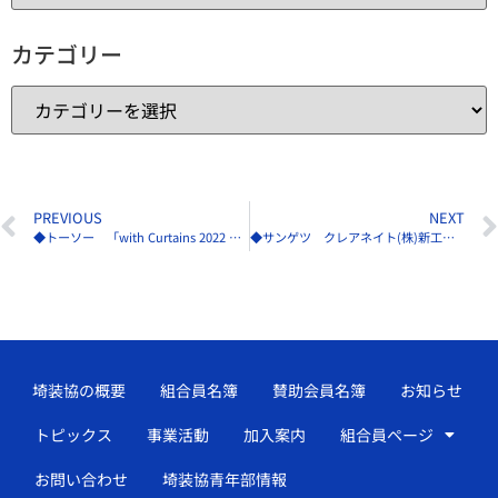
カテゴリー
PREVIOUS
NEXT
◆トーソー 「with Curtains 2022 Online」配信スタート
◆サンゲツ クレアネイト(株)新工場の建設を決定
埼装協の概要
組合員名簿
賛助会員名簿
お知らせ
トピックス
事業活動
加入案内
組合員ページ
お問い合わせ
埼装協青年部情報