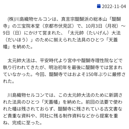
2022-11-04
(株)川島織物セルコンは、真言宗醍醐派の総本山「醍醐
寺」の三宝院本堂（京都市伏見区）で、10月3日（月祝）～
9日（日）にかけて営まれた、「太元帥（たいげん）大法
（だいほう）」のために揃えられた法具のひとつ「天蓋
幡」を納めた。
太元帥大法は、平安時代より宮中や醍醐寺理性院などで
執り行われてきたが、明治初年を最後に醍醐寺では営まれ
ていなかった。今回、醍醐寺ではおよそ150年ぶりに嚴修さ
れた。
川島織物セルコンでは、この太元帥大法のために新調さ
れた法具のひとつ「天蓋幡」を納めた。前回の法要で使わ
れた幡は残されておらず、醍醐寺に残されている古文書な
ど貴重な資料や、同社に残る制作資料などから提案を重
ね、完成に至った。