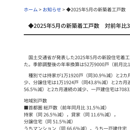
ホーム
>
お知らせ
>
◆2025年5月の新築着工戸数 
◆2025年5月の新築着工戸数 対前年比34
国土交通省が発表した2025年5月の新設住宅着工戸
た。季節調整後の年率換算は52万9000戸（前月比
種別では持家が1万1920戸（同30.9％減）と2カ
少、分譲住宅は1万1924戸（同43.8％減）と2
56.5％減）と2カ月連続の減少、一戸建住宅は708
地域別戸数
■首都圏 総戸数（前年同月比 31.5％減）
持家（同 26.5％減），貸家（同 11.6％減），
分譲住宅（同 51.5％減）
うちマンション（同 66.6％減），うち一戸建住宅（同