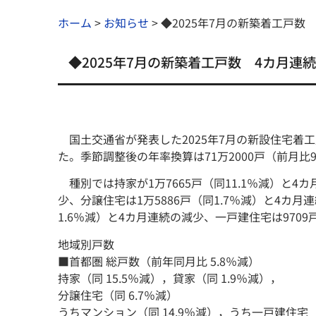
ホーム
>
お知らせ
>
◆2025年7月の新築着工戸数 
◆2025年7月の新築着工戸数 4カ月連続
国土交通省が発表した2025年7月の新設住宅着工戸
た。季節調整後の年率換算は71万2000戸（前月比
種別では持家が1万7665戸（同11.1％減）と4カ
少、分譲住宅は1万5886戸（同1.7％減）と4カ
1.6％減）と4カ月連続の減少、一戸建住宅は9709
地域別戸数
■首都圏 総戸数（前年同月比 5.8％減）
持家（同 15.5％減），貸家（同 1.9％減），
分譲住宅（同 6.7％減）
うちマンション（同 14.9％減），うち一戸建住宅（