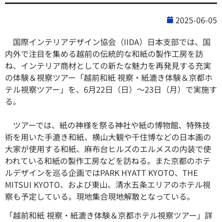
2025-06-05
国際インテリアデザイン協会（IIDA）日本支部では、国
内外で注目を集める越前の伝統的な和紙の製作工房を訪
ね、インテリア商材としての新たな魅力を再発見する充実
の体験＆視察ツアー「越前和紙 視察・紙漉き体験＆京都ホ
テル視察ツアー」を、6月22日（日）～23日（月）で実施す
る。
ツアーでは、紙の神様を祭る神社や紙の博物館、特殊技
術を用いた手漉き和紙、横山大観や千住博などの日本画の
大家が使用する和紙、麻布台ヒルズのエルメスの内装で使
われている和紙の製作工房などを訪ねる。また京都のホテ
ルデザインを巡る企画ではPARK HYATT KYOTO、THE
MITSUI KYOTO、および東山、清水五条エリアのホテル視
察も予定している。現地集合現地解散となっている。
「越前和紙 視察・紙漉き体験＆京都ホテル視察ツアー」詳