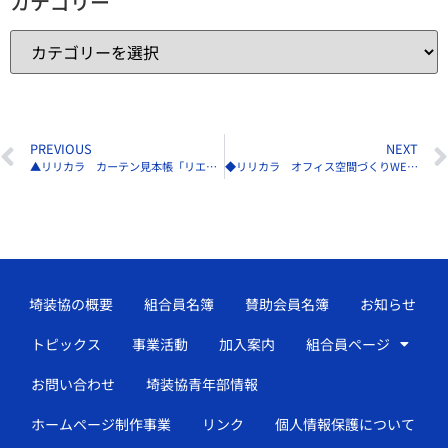
カテゴリー
PREVIOUS
NEXT
▲リリカラ カーテン見本帳「リエッタ VOL.4」7／5に発行
◆リリカラ オフィス空間づくりWEBサイトをリニューアル
埼装協の概要
組合員名簿
賛助会員名簿
お知らせ
トピックス
事業活動
加入案内
組合員ページ
お問い合わせ
埼装協青年部情報
ホームページ制作事業
リンク
個人情報保護について