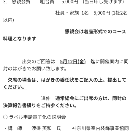
3. 懇親会費 組合員 5,000円 (当日申し受けます)
社員・家族 1名 5,000円 (1社2名
以内)
懇親会は着座形式でのコース
料理となります
出欠のご回答は
5月12日(金)
迄
に開催案内に同
封のはがきでお願い致します。
欠席の場合は、はがきの委任状をご記入の上、提出して
ください。
追伸
通常総会にご出席の方は、同封の
決算報告書綴りをご持参ください。
○ ラベル申請電子化の説明会
・講 師 渡邊 英和 氏
神奈川県室内装飾事業協同