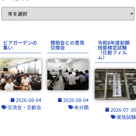
ビアガーデンの
賛助会との意見
令和8年度前期
集い
交換会
技能検定試験
（化粧フィル
ム）
2026-08-04
2026-08-04
交流会・交歓会
未分類
2026-07-30
実技試験