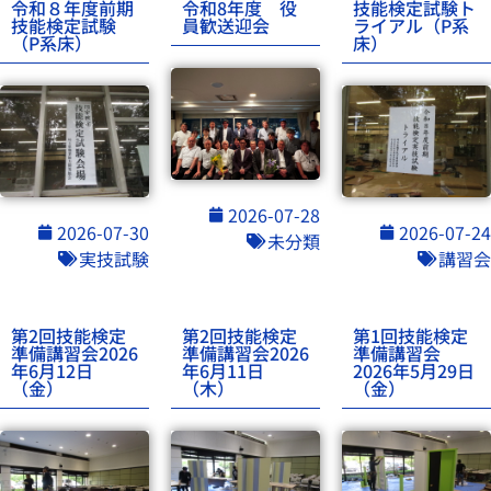
令和８年度前期
令和8年度 役
技能検定試験ト
技能検定試験
員歓送迎会
ライアル（P系
（P系床）
床）
2026-07-28
2026-07-30
2026-07-24
未分類
実技試験
講習会
第2回技能検定
第2回技能検定
第1回技能検定
準備講習会2026
準備講習会2026
準備講習会
年6月12日
年6月11日
2026年5月29日
（金）
（木）
（金）